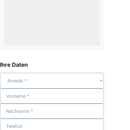
Ihre Daten
Anrede
Vorname
Nachname
Telefon